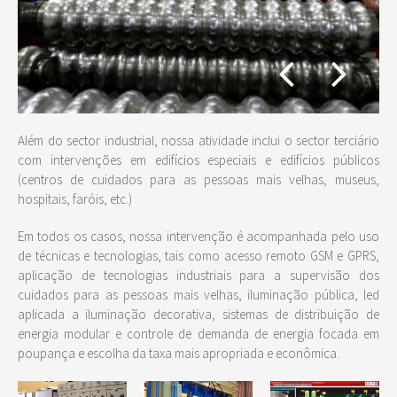
Além do sector industrial, nossa atividade inclui o sector terciário
com intervenções em edifícios especiais e edifícios públicos
(centros de cuidados para as pessoas mais velhas, museus,
hospitais, faróis, etc.)
Em todos os casos, nossa intervenção é acompanhada pelo uso
de técnicas e tecnologias, tais como acesso remoto GSM e GPRS,
aplicação de tecnologias industriais para a supervisão dos
cuidados para as pessoas mais velhas, iluminação pública, led
aplicada a iluminação decorativa, sistemas de distribuição de
energia modular e controle de demanda de energia focada em
poupança e escolha da taxa mais apropriada e econômica.