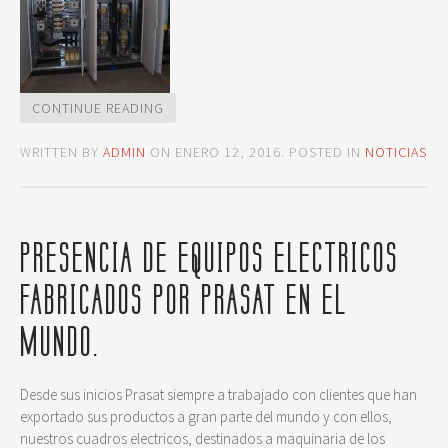
CONTINUE READING
WRITTEN BY
ADMIN
ON
ENERO 12, 2016
. POSTED IN
NOTICIAS
PRESENCIA DE EQUIPOS ELECTRICOS
FABRICADOS POR PRASAT EN EL
MUNDO.
Desde sus inicios Prasat siempre a trabajado con clientes que han
exportado sus productos a gran parte del mundo y con ellos,
nuestros cuadros electricos, destinados a maquinaria de los