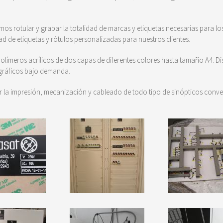
os rotular y grabar la totalidad de marcas y etiquetas necesarias para los
d de etiquetas y rótulos personalizadas para nuestros clientes.
ímeros acrílicos de dos capas de diferentes colores hasta tamaño A4. D
 gráficos bajo demanda.
 impresión, mecanización y cableado de todo tipo de sinópticos convenci